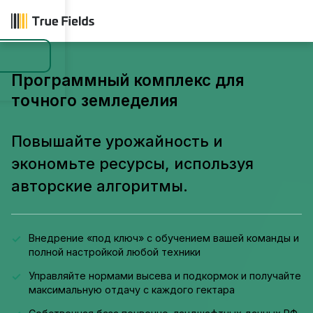
Программный комплекс для
точного земледелия
Повышайте урожайность и
экономьте ресурсы, используя
авторские алгоритмы.
Внедрение «под ключ» с обучением вашей команды и
полной настройкой любой техники
Управляйте нормами высева и подкормок и получайте
максимальную отдачу с каждого гектара