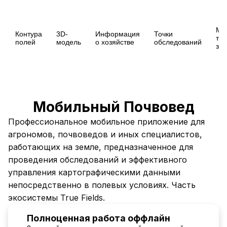
Мо
Контура
3D-
Информация
Точки
точ
полей
модель
о хозяйстве
обследований
зе
Мобильный Почвовед
Профессиональное мобильное приложение для
агрономов, почвоведов и иных специалистов,
работающих на земле, предназначенное для
проведения обследований и эффективного
управления картографическими данными
непосредственно в полевых условиях. Часть
экосистемы True Fields.
Полноценная работа оффлайн